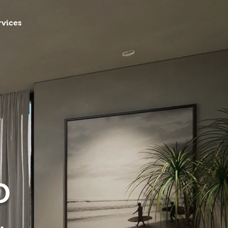
rvices
D